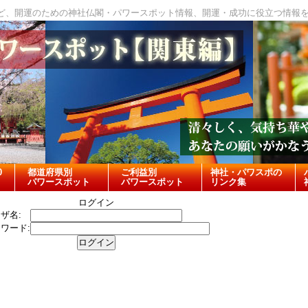
ど、開運のための神社仏閣・パワースポット情報、開運・成功に役立つ情報
0
都道府県別
ご利益別
神社・パワスポの
パワースポット
パワースポット
リンク集
ログイン
ザ名:
ワード: