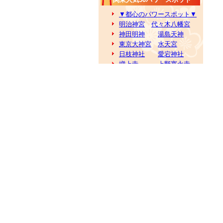
▼都心のパワースポット▼
明治神宮
代々木八幡宮
神田明神
湯島天神
東京大神宮
水天宮
日枝神社
愛宕神社
増上寺
上野寛永寺
皇居
根津神社
▼都下のパワースポット▼
浅草寺
今戸神社
富岡八幡宮
深川不動尊
亀戸天神社
大宮八幡宮
大國魂神社
深大寺
高尾山
御岳山
▼神奈川パワースポット▼
箱根神社・九頭龍神社
鶴岡八幡宮
銭洗弁財天
鎌倉大仏
長谷寺
成就院
江島神社
大山阿夫利神社
川崎大師
走水神社
寒川神社
大雄山最乗寺