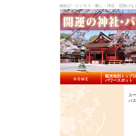
縁結び・ビジネス・癒し・浄化・厄除けな
観光地別トップ1
ＨＯＭＥ
パワースポット
ユー
パス