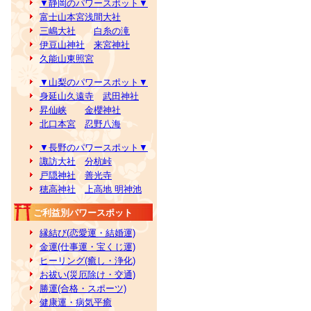
▼静岡のパワースポット▼
富士山本宮浅間大社
三嶋大社
白糸の滝
伊豆山神社
来宮神社
久能山東照宮
▼山梨のパワースポット▼
身延山久遠寺
武田神社
昇仙峡
金櫻神社
北口本宮
忍野八海
▼長野のパワースポット▼
諏訪大社
分杭峠
戸隠神社
善光寺
穂高神社
上高地 明神池
ご利益別パワースポット
縁結び(恋愛運・結婚運)
金運(仕事運・宝くじ運)
ヒーリング(癒し・浄化)
お祓い(災厄除け・交通)
勝運(合格・スポーツ)
健康運・病気平癒