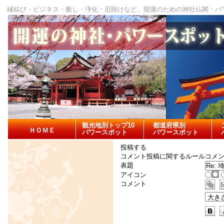
縁結び・ビジネス・癒し・浄化・厄除けなど、開運のための神社仏閣・パ
観光地別トップ10
都道府県別
ＨＯＭＥ
パワースポット
パワースポット
投稿する
コメント投稿に関するルール
コメ
表題
アイコン
コメント