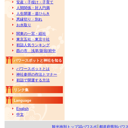
安産・子授け・子育て
人間関係・対人円満
人生開運・道ひらき
悪縁切り・別れ
お水取り
関東の一宮・総社
東京五社・東京十社
初詣人気ランキング
酉の市 浅草/新宿/府中
パワースポットと神社を知る
パワースポットとは
神社参拝の作法とマナー
初詣で開運する方法
リンク集
Language
English
中文
観光地別トップ10パワスポ
│
都道府県別パワ