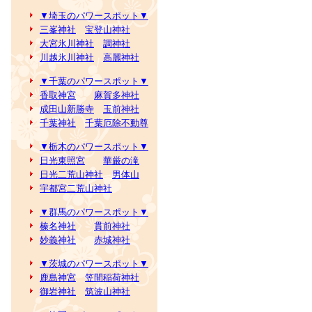
▼埼玉のパワースポット▼
三峯神社
宝登山神社
大宮氷川神社
調神社
川越氷川神社
高麗神社
▼千葉のパワースポット▼
香取神宮
麻賀多神社
成田山新勝寺
玉前神社
千葉神社
千葉厄除不動尊
▼栃木のパワースポット▼
日光東照宮
華厳の滝
日光二荒山神社
男体山
宇都宮二荒山神社
▼群馬のパワースポット▼
榛名神社
貫前神社
妙義神社
赤城神社
▼茨城のパワースポット▼
鹿島神宮
笠間稲荷神社
御岩神社
筑波山神社