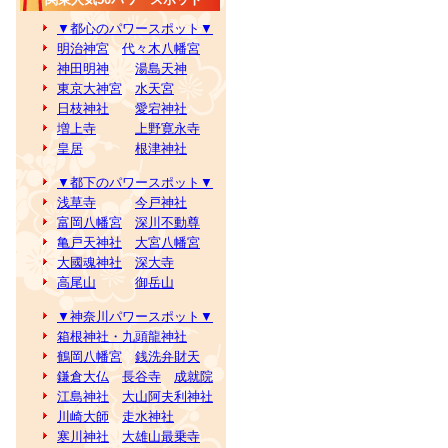
▼都心のパワースポット▼
明治神宮
代々木八幡宮
神田明神
湯島天神
東京大神宮
水天宮
日枝神社
愛宕神社
増上寺
上野寛永寺
皇居
根津神社
▼都下のパワースポット▼
浅草寺
今戸神社
富岡八幡宮
深川不動尊
亀戸天神社
大宮八幡宮
大國魂神社
深大寺
高尾山
御岳山
▼神奈川パワースポット▼
箱根神社・九頭龍神社
鶴岡八幡宮
銭洗弁財天
鎌倉大仏
長谷寺
成就院
江島神社
大山阿夫利神社
川崎大師
走水神社
寒川神社
大雄山最乗寺