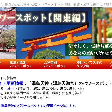
ど、開運のための神社仏閣・パワースポット情報、開運・成功に役立つ情報
0
都道府県別
ご利益別
神社・パワスポの
パワースポット
パワースポット
リンク集
イト更新情報
イト更新情報
: 「湯島天神（湯島天満宮）のパワースポッ
者 :
admin
投稿日時： 2015-10-29 04:46:18
(
3838 ヒット
)
東を代表する学問の神、本気の勝運・縁結びにも効く神社、
島天神の記事ページを公開しました。
 「湯島天神のパワースポット」の記事ページはこちら