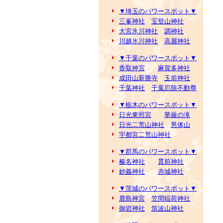
▼埼玉のパワースポット▼
三峯神社
宝登山神社
大宮氷川神社
調神社
川越氷川神社
高麗神社
▼千葉のパワースポット▼
香取神宮
麻賀多神社
成田山新勝寺
玉前神社
千葉神社
千葉厄除不動尊
▼栃木のパワースポット▼
日光東照宮
華厳の滝
日光二荒山神社
男体山
宇都宮二荒山神社
▼群馬のパワースポット▼
榛名神社
貫前神社
妙義神社
赤城神社
▼茨城のパワースポット▼
鹿島神宮
笠間稲荷神社
御岩神社
筑波山神社