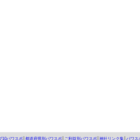
プ10パワスポ
│
都道府県別パワスポ
│
ご利益別パワスポ
│
神社リンク集
│
パワス