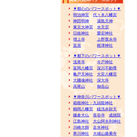
▼都心のパワースポット▼
明治神宮
代々木八幡宮
神田明神
湯島天神
東京大神宮
水天宮
日枝神社
愛宕神社
増上寺
上野寛永寺
皇居
根津神社
▼都下のパワースポット▼
浅草寺
今戸神社
富岡八幡宮
深川不動尊
亀戸天神社
大宮八幡宮
大國魂神社
深大寺
高尾山
御岳山
▼神奈川パワースポット▼
箱根神社・九頭龍神社
鶴岡八幡宮
銭洗弁財天
鎌倉大仏
長谷寺
成就院
江島神社
大山阿夫利神社
川崎大師
走水神社
寒川神社
大雄山最乗寺