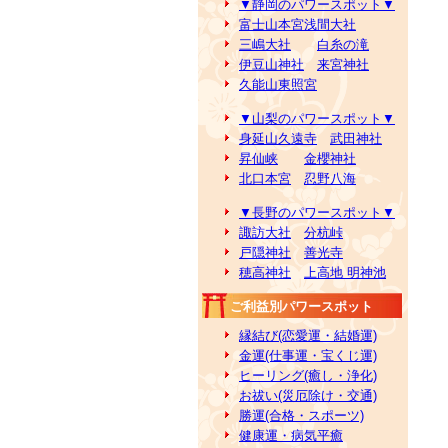
▼静岡のパワースポット▼
富士山本宮浅間大社
三嶋大社
白糸の滝
伊豆山神社
来宮神社
久能山東照宮
▼山梨のパワースポット▼
身延山久遠寺
武田神社
昇仙峡
金櫻神社
北口本宮
忍野八海
▼長野のパワースポット▼
諏訪大社
分杭峠
戸隠神社
善光寺
穂高神社
上高地 明神池
ご利益別パワースポット
縁結び(恋愛運・結婚運)
金運(仕事運・宝くじ運)
ヒーリング(癒し・浄化)
お祓い(災厄除け・交通)
勝運(合格・スポーツ)
健康運・病気平癒