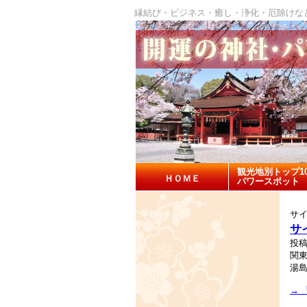
縁結び・ビジネス・癒し・浄化・厄除けな
観光地別トップ1
ＨＯＭＥ
パワースポット
サ
サ
投稿
関
湯
→