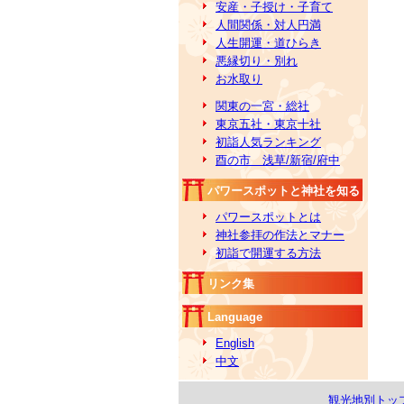
安産・子授け・子育て
人間関係・対人円満
人生開運・道ひらき
悪縁切り・別れ
お水取り
関東の一宮・総社
東京五社・東京十社
初詣人気ランキング
酉の市 浅草/新宿/府中
パワースポットと神社を知る
パワースポットとは
神社参拝の作法とマナー
初詣で開運する方法
リンク集
Language
English
中文
観光地別トッ