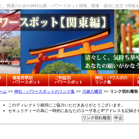
ど、開運のための神社仏閣・パワースポット情報、開運・成功に役立つ情報
0
都道府県別
ご利益別
神社・パワスポの
パワースポット
パワースポット
リンク集
ーム
>>
神社・パワースポットのリンク集
>>
川越八幡宮
>>
リンク切れ報告
このディレクトリ維持にご協力いただきありがとうございます。
セキュリティーの為に一時的にあなたのユーザ名とIPアドレスを記録さ