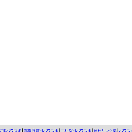
プ10パワスポ
│
都道府県別パワスポ
│
ご利益別パワスポ
│
神社リンク集
│
パワス