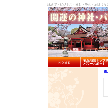
縁結び・ビジネス・癒し・浄化・厄除けな
観光地別トップ1
ＨＯＭＥ
パワースポット
ホ