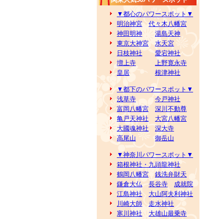
▼都心のパワースポット▼
明治神宮
代々木八幡宮
神田明神
湯島天神
東京大神宮
水天宮
日枝神社
愛宕神社
増上寺
上野寛永寺
皇居
根津神社
▼都下のパワースポット▼
浅草寺
今戸神社
富岡八幡宮
深川不動尊
亀戸天神社
大宮八幡宮
大國魂神社
深大寺
高尾山
御岳山
▼神奈川パワースポット▼
箱根神社・九頭龍神社
鶴岡八幡宮
銭洗弁財天
鎌倉大仏
長谷寺
成就院
江島神社
大山阿夫利神社
川崎大師
走水神社
寒川神社
大雄山最乗寺