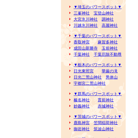
▼埼玉のパワースポット▼
三峯神社
宝登山神社
大宮氷川神社
調神社
川越氷川神社
高麗神社
▼千葉のパワースポット▼
香取神宮
麻賀多神社
成田山新勝寺
玉前神社
千葉神社
千葉厄除不動尊
▼栃木のパワースポット▼
日光東照宮
華厳の滝
日光二荒山神社
男体山
宇都宮二荒山神社
▼群馬のパワースポット▼
榛名神社
貫前神社
妙義神社
赤城神社
▼茨城のパワースポット▼
鹿島神宮
笠間稲荷神社
御岩神社
筑波山神社