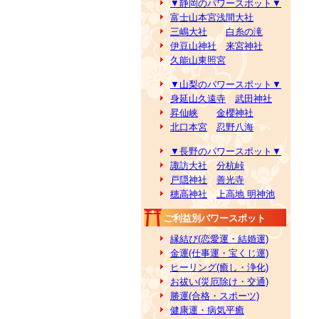
▼静岡のパワースポット▼
富士山本宮浅間大社
三嶋大社
白糸の滝
伊豆山神社
来宮神社
久能山東照宮
▼山梨のパワースポット▼
身延山久遠寺
武田神社
昇仙峡
金櫻神社
北口本宮
忍野八海
▼長野のパワースポット▼
諏訪大社
分杭峠
戸隠神社
善光寺
穂高神社
上高地 明神池
ご利益別パワースポット
縁結び(恋愛運・結婚運)
金運(仕事運・宝くじ運)
ヒーリング(癒し・浄化)
お祓い(災厄除け・交通)
勝運(合格・スポーツ)
健康運・病気平癒