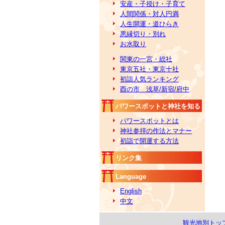
安産・子授け・子育て
人間関係・対人円満
人生開運・道ひらき
悪縁切り・別れ
お水取り
関東の一宮・総社
東京五社・東京十社
初詣人気ランキング
酉の市 浅草/新宿/府中
パワースポットと神社を知る
パワースポットとは
神社参拝の作法とマナー
初詣で開運する方法
リンク集
Language
English
中文
観光地別トッ