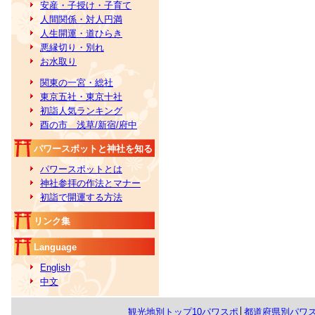
安産・子授け・子育て
人間関係・対人円満
人生開運・道ひらき
悪縁切り・別れ
お水取り
関東の一宮・総社
東京五社・東京十社
初詣人気ランキング
酉の市 浅草/新宿/府中
パワースポットと神社を知る
パワースポットとは
神社参拝の作法とマナー
初詣で開運する方法
リンク集
Language
English
中文
観光地別トップ10パワスポ
│
都道府県別パワ