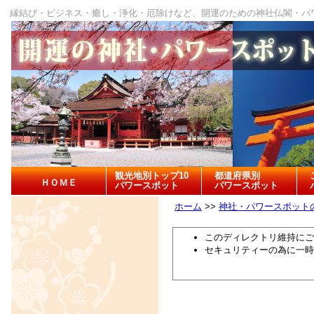
縁結び・ビジネス・癒し・浄化・厄除けなど、開運のための神社仏閣・パ
観光地別トップ10
都道府県別
ＨＯＭＥ
パワースポット
パワースポット
ホーム
>>
神社・パワースポット
このディレクトリ維持にご
セキュリティーの為に一時