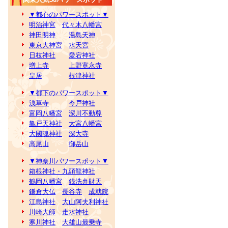
▼都心のパワースポット▼
明治神宮
代々木八幡宮
神田明神
湯島天神
東京大神宮
水天宮
日枝神社
愛宕神社
増上寺
上野寛永寺
皇居
根津神社
▼都下のパワースポット▼
浅草寺
今戸神社
富岡八幡宮
深川不動尊
亀戸天神社
大宮八幡宮
大國魂神社
深大寺
高尾山
御岳山
▼神奈川パワースポット▼
箱根神社・九頭龍神社
鶴岡八幡宮
銭洗弁財天
鎌倉大仏
長谷寺
成就院
江島神社
大山阿夫利神社
川崎大師
走水神社
寒川神社
大雄山最乗寺