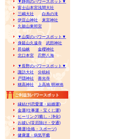
▼静岡のパワースポット▼
富士山本宮浅間大社
三嶋大社
白糸の滝
伊豆山神社
来宮神社
久能山東照宮
▼山梨のパワースポット▼
身延山久遠寺
武田神社
昇仙峡
金櫻神社
北口本宮
忍野八海
▼長野のパワースポット▼
諏訪大社
分杭峠
戸隠神社
善光寺
穂高神社
上高地 明神池
ご利益別パワースポット
縁結び(恋愛運・結婚運)
金運(仕事運・宝くじ運)
ヒーリング(癒し・浄化)
お祓い(災厄除け・交通)
勝運(合格・スポーツ)
健康運・病気平癒