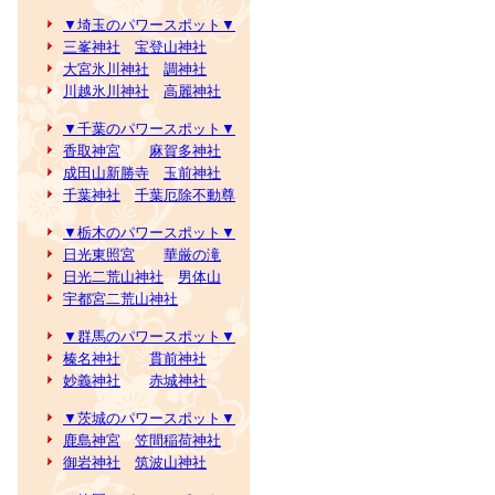
▼埼玉のパワースポット▼
三峯神社
宝登山神社
大宮氷川神社
調神社
川越氷川神社
高麗神社
▼千葉のパワースポット▼
香取神宮
麻賀多神社
成田山新勝寺
玉前神社
千葉神社
千葉厄除不動尊
▼栃木のパワースポット▼
日光東照宮
華厳の滝
日光二荒山神社
男体山
宇都宮二荒山神社
▼群馬のパワースポット▼
榛名神社
貫前神社
妙義神社
赤城神社
▼茨城のパワースポット▼
鹿島神宮
笠間稲荷神社
御岩神社
筑波山神社