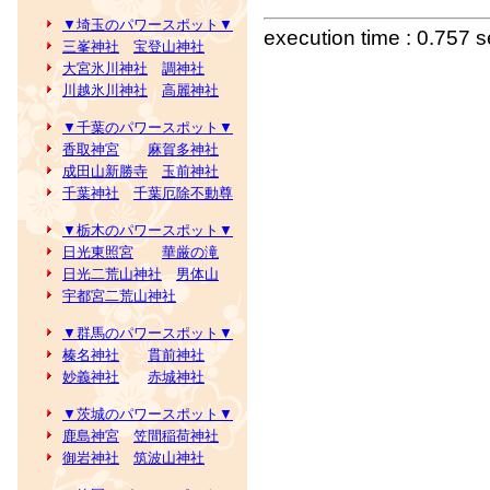
▼埼玉のパワースポット▼
execution time : 0.757 
三峯神社
宝登山神社
大宮氷川神社
調神社
川越氷川神社
高麗神社
▼千葉のパワースポット▼
香取神宮
麻賀多神社
成田山新勝寺
玉前神社
千葉神社
千葉厄除不動尊
▼栃木のパワースポット▼
日光東照宮
華厳の滝
日光二荒山神社
男体山
宇都宮二荒山神社
▼群馬のパワースポット▼
榛名神社
貫前神社
妙義神社
赤城神社
▼茨城のパワースポット▼
鹿島神宮
笠間稲荷神社
御岩神社
筑波山神社