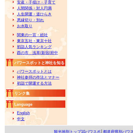
安産・子授け・子育て
人間関係・対人円満
人生開運・道ひらき
悪縁切り・別れ
お水取り
関東の一宮・総社
東京五社・東京十社
初詣人気ランキング
酉の市 浅草/新宿/府中
パワースポットと神社を知る
パワースポットとは
神社参拝の作法とマナー
初詣で開運する方法
リンク集
Language
English
中文
観光地別トップ10パワスポ
│
都道府県別パワ