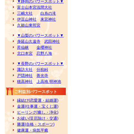
▼静岡のパワースポット▼
富士山本宮浅間大社
三嶋大社
白糸の滝
伊豆山神社
来宮神社
久能山東照宮
▼山梨のパワースポット▼
身延山久遠寺
武田神社
昇仙峡
金櫻神社
北口本宮
忍野八海
▼長野のパワースポット▼
諏訪大社
分杭峠
戸隠神社
善光寺
穂高神社
上高地 明神池
ご利益別パワースポット
縁結び(恋愛運・結婚運)
金運(仕事運・宝くじ運)
ヒーリング(癒し・浄化)
お祓い(災厄除け・交通)
勝運(合格・スポーツ)
健康運・病気平癒