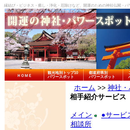
縁結び・ビジネス・癒し・浄化・厄除けなど、開運のための神社仏閣・パ
観光地別トップ10
都道府県別
ＨＯＭＥ
パワースポット
パワースポット
ホーム
>>
神社・
相手紹介サービス
メイン
●サービ
相談所