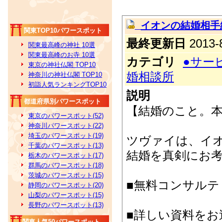
イオンの結婚相手
関東TOP10パワースポット
最終更新日
2013-8
関東最高峰の神社 10選
関東最高峰のお寺 10選
カテゴリ
●サー
東京の神社仏閣 TOP10
婚相談所
神奈川の神社仏閣 TOP10
初詣人気ランキングTOP10
説明
都道府県別パワースポット
【結婚のこと。
東京のパワースポット(52)
神奈川パワースポット(22)
埼玉のパワースポット(19)
ツヴァイは、イ
千葉のパワースポット(13)
結婚を真剣にお
栃木のパワースポット(17)
群馬のパワースポット(18)
茨城のパワースポット(15)
■無料コンサルテ
静岡のパワースポット(20)
山梨のパワースポット(15)
長野のパワースポット(13)
■詳しい資料をお
関東人気50パワースポット