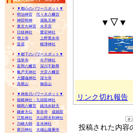
▼都心のパワースポット▼
明治神宮
代々木八幡宮
▼▽▼
神田明神
湯島天神
東京大神宮
水天宮
日枝神社
愛宕神社
増上寺
上野寛永寺
皇居
根津神社
▼都下のパワースポット▼
浅草寺
今戸神社
富岡八幡宮
深川不動尊
亀戸天神社
大宮八幡宮
大國魂神社
深大寺
高尾山
御岳山
▼神奈川パワースポット▼
リンク切れ報告
箱根神社・九頭龍神社
鶴岡八幡宮
銭洗弁財天
鎌倉大仏
長谷寺
成就院
江島神社
大山阿夫利神社
川崎大師
走水神社
投稿された内容
寒川神社
大雄山最乗寺