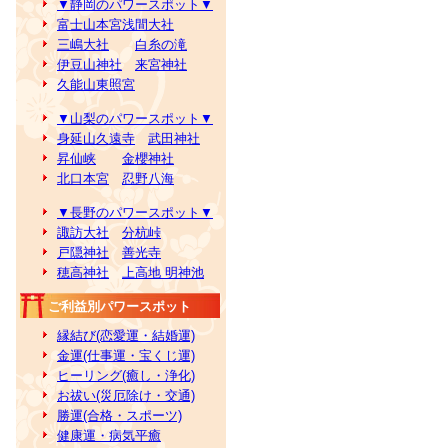
▼静岡のパワースポット▼
富士山本宮浅間大社
三嶋大社
白糸の滝
伊豆山神社
来宮神社
久能山東照宮
▼山梨のパワースポット▼
身延山久遠寺
武田神社
昇仙峡
金櫻神社
北口本宮
忍野八海
▼長野のパワースポット▼
諏訪大社
分杭峠
戸隠神社
善光寺
穂高神社
上高地 明神池
ご利益別パワースポット
縁結び(恋愛運・結婚運)
金運(仕事運・宝くじ運)
ヒーリング(癒し・浄化)
お祓い(災厄除け・交通)
勝運(合格・スポーツ)
健康運・病気平癒