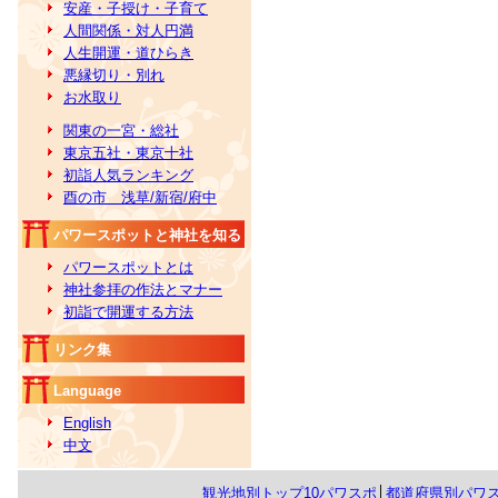
安産・子授け・子育て
人間関係・対人円満
人生開運・道ひらき
悪縁切り・別れ
お水取り
関東の一宮・総社
東京五社・東京十社
初詣人気ランキング
酉の市 浅草/新宿/府中
パワースポットと神社を知る
パワースポットとは
神社参拝の作法とマナー
初詣で開運する方法
リンク集
Language
English
中文
観光地別トップ10パワスポ
│
都道府県別パワ