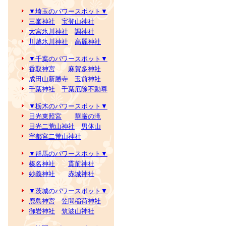
▼埼玉のパワースポット▼
三峯神社
宝登山神社
大宮氷川神社
調神社
川越氷川神社
高麗神社
▼千葉のパワースポット▼
香取神宮
麻賀多神社
成田山新勝寺
玉前神社
千葉神社
千葉厄除不動尊
▼栃木のパワースポット▼
日光東照宮
華厳の滝
日光二荒山神社
男体山
宇都宮二荒山神社
▼群馬のパワースポット▼
榛名神社
貫前神社
妙義神社
赤城神社
▼茨城のパワースポット▼
鹿島神宮
笠間稲荷神社
御岩神社
筑波山神社