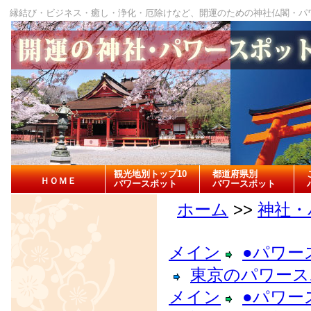
縁結び・ビジネス・癒し・浄化・厄除けなど、開運のための神社仏閣・パ
観光地別トップ10
都道府県別
ＨＯＭＥ
パワースポット
パワースポット
ホーム
>>
神社・
メイン
●パワー
東京のパワース
メイン
●パワー