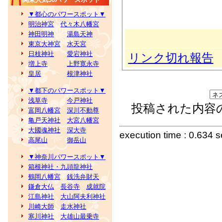
▼都心のパワースポット▼
明治神宮
代々木八幡宮
神田明神
湯島天神
東京大神宮
水天宮
日枝神社
愛宕神社
リンク切れ報告
増上寺
上野寛永寺
皇居
根津神社
▼都下のパワースポット▼
浅草寺
今戸神社
投稿された内容
富岡八幡宮
深川不動尊
亀戸天神社
大宮八幡宮
大國魂神社
深大寺
execution time : 0.634 
高尾山
御岳山
▼神奈川パワースポット▼
箱根神社・九頭龍神社
鶴岡八幡宮
銭洗弁財天
鎌倉大仏
長谷寺
成就院
江島神社
大山阿夫利神社
川崎大師
走水神社
寒川神社
大雄山最乗寺