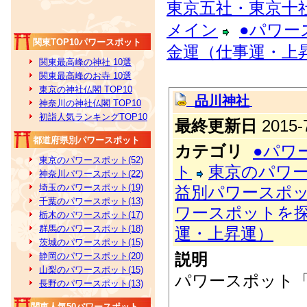
東京五社・東京十
メイン
●パワー
関東TOP10パワースポット
金運（仕事運・上
関東最高峰の神社 10選
関東最高峰のお寺 10選
東京の神社仏閣 TOP10
品川神社
神奈川の神社仏閣 TOP10
初詣人気ランキングTOP10
最終更新日
2015-7
都道府県別パワースポット
カテゴリ
●パワ
東京のパワースポット(52)
ト
東京のパワ
神奈川パワースポット(22)
埼玉のパワースポット(19)
益別パワースポ
千葉のパワースポット(13)
ワースポットを
栃木のパワースポット(17)
群馬のパワースポット(18)
運・上昇運）
茨城のパワースポット(15)
説明
静岡のパワースポット(20)
山梨のパワースポット(15)
パワースポット
長野のパワースポット(13)
関東人気50パワースポット