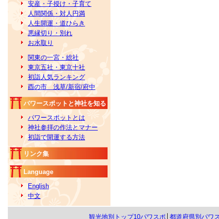
安産・子授け・子育て
人間関係・対人円満
人生開運・道ひらき
悪縁切り・別れ
お水取り
関東の一宮・総社
東京五社・東京十社
初詣人気ランキング
酉の市 浅草/新宿/府中
パワースポットと神社を知る
パワースポットとは
神社参拝の作法とマナー
初詣で開運する方法
リンク集
Language
English
中文
観光地別トップ10パワスポ
│
都道府県別パワ