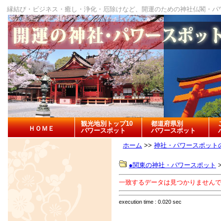
縁結び・ビジネス・癒し・浄化・厄除けなど、開運のための神社仏閣・パ
観光地別トップ10
都道府県別
ＨＯＭＥ
パワースポット
パワースポット
ホーム
>>
神社・パワースポット
●関東の神社・パワースポット
一致するデータは見つかりません
execution time : 0.020 sec