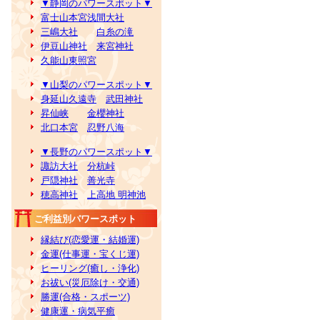
▼静岡のパワースポット▼
富士山本宮浅間大社
三嶋大社
白糸の滝
伊豆山神社
来宮神社
久能山東照宮
▼山梨のパワースポット▼
身延山久遠寺
武田神社
昇仙峡
金櫻神社
北口本宮
忍野八海
▼長野のパワースポット▼
諏訪大社
分杭峠
戸隠神社
善光寺
穂高神社
上高地 明神池
ご利益別パワースポット
縁結び(恋愛運・結婚運)
金運(仕事運・宝くじ運)
ヒーリング(癒し・浄化)
お祓い(災厄除け・交通)
勝運(合格・スポーツ)
健康運・病気平癒