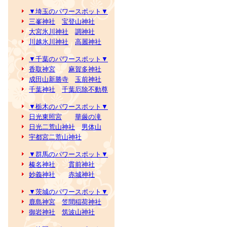
▼埼玉のパワースポット▼
三峯神社
宝登山神社
大宮氷川神社
調神社
川越氷川神社
高麗神社
▼千葉のパワースポット▼
香取神宮
麻賀多神社
成田山新勝寺
玉前神社
千葉神社
千葉厄除不動尊
▼栃木のパワースポット▼
日光東照宮
華厳の滝
日光二荒山神社
男体山
宇都宮二荒山神社
▼群馬のパワースポット▼
榛名神社
貫前神社
妙義神社
赤城神社
▼茨城のパワースポット▼
鹿島神宮
笠間稲荷神社
御岩神社
筑波山神社