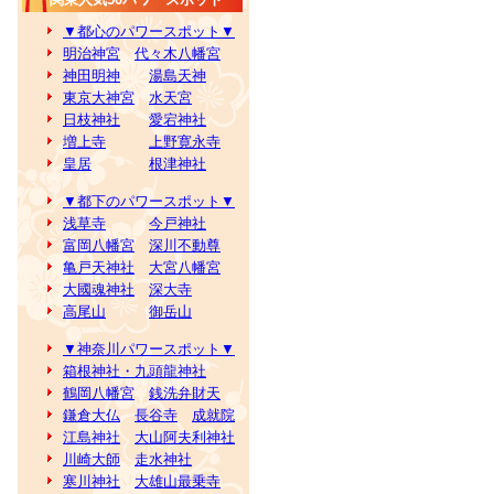
▼都心のパワースポット▼
明治神宮
代々木八幡宮
神田明神
湯島天神
東京大神宮
水天宮
日枝神社
愛宕神社
増上寺
上野寛永寺
皇居
根津神社
▼都下のパワースポット▼
浅草寺
今戸神社
富岡八幡宮
深川不動尊
亀戸天神社
大宮八幡宮
大國魂神社
深大寺
高尾山
御岳山
▼神奈川パワースポット▼
箱根神社・九頭龍神社
鶴岡八幡宮
銭洗弁財天
鎌倉大仏
長谷寺
成就院
江島神社
大山阿夫利神社
川崎大師
走水神社
寒川神社
大雄山最乗寺