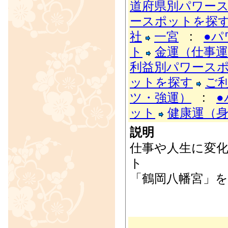
道府県別パワー
ースポットを探
社
一宮
:
●パ
ト
金運（仕事運
利益別パワース
ットを探す
ご
ツ・強運）
:
ット
健康運（
説明
仕事や人生に変
ト
「鶴岡八幡宮」