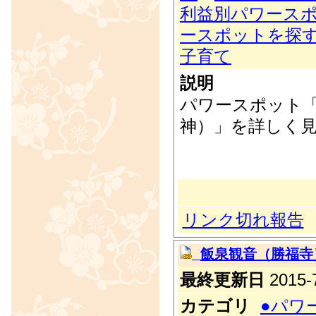
利益別パワース
ースポットを探
子育て
説明
パワースポット
神）」を詳しく
リンク切れ報告
飯泉観音（勝福寺
最終更新日
2015-7
カテゴリ
●パワ