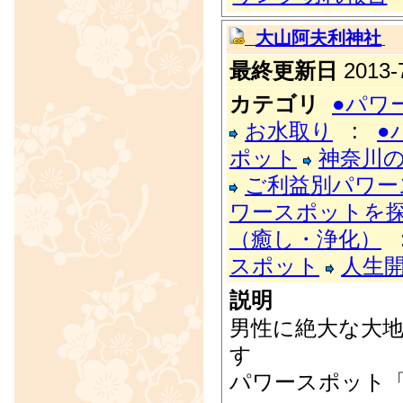
大山阿夫利神社
最終更新日
2013-7
カテゴリ
●パワ
お水取り
:
●
ポット
神奈川
ご利益別パワー
ワースポットを
（癒し・浄化）
スポット
人生
説明
男性に絶大な大
す
パワースポット