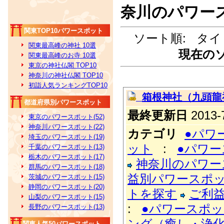
奈川のパワー
関東TOP10パワースポット
ソート順: タイ
関東最高峰の神社 10選
現在のソ
関東最高峰のお寺 10選
東京の神社仏閣 TOP10
神奈川の神社仏閣 TOP10
初詣人気ランキングTOP10
箱根神社（九頭龍
都道府県別パワースポット
最終更新日
2013-7
東京のパワースポット(52)
神奈川パワースポット(22)
カテゴリ
●パワ
埼玉のパワースポット(19)
ット
:
●パワ
千葉のパワースポット(13)
栃木のパワースポット(17)
神奈川のパワー
群馬のパワースポット(18)
益別パワースポ
茨城のパワースポット(15)
静岡のパワースポット(20)
トを探す
ご利
山梨のパワースポット(15)
:
●パワースポ
長野のパワースポット(13)
ング（癒し・浄
関東人気50パワースポット