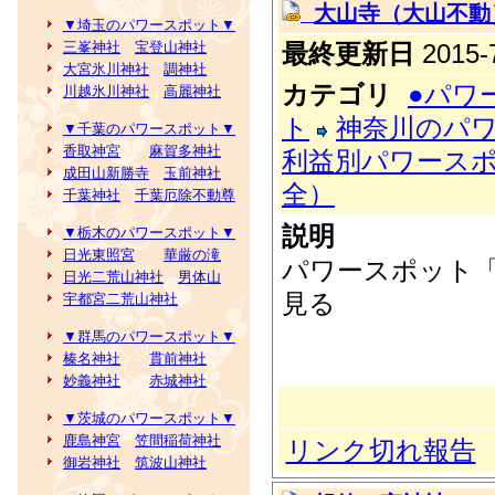
大山寺（大山不動
▼埼玉のパワースポット▼
最終更新日
2015-7
三峯神社
宝登山神社
大宮氷川神社
調神社
カテゴリ
●パワ
川越氷川神社
高麗神社
ト
神奈川のパ
▼千葉のパワースポット▼
香取神宮
麻賀多神社
利益別パワース
成田山新勝寺
玉前神社
全）
千葉神社
千葉厄除不動尊
説明
▼栃木のパワースポット▼
日光東照宮
華厳の滝
パワースポット
日光二荒山神社
男体山
見る
宇都宮二荒山神社
▼群馬のパワースポット▼
榛名神社
貫前神社
妙義神社
赤城神社
▼茨城のパワースポット▼
鹿島神宮
笠間稲荷神社
リンク切れ報告
御岩神社
筑波山神社