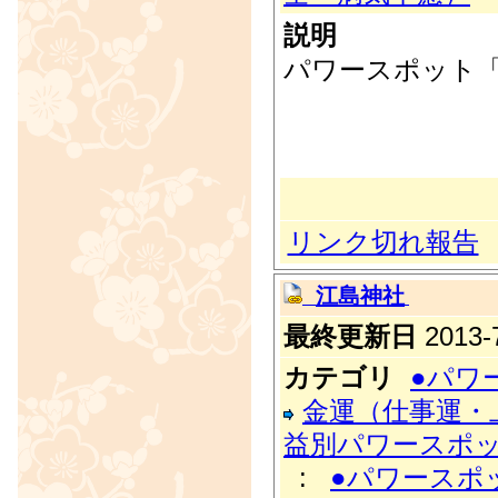
説明
パワースポット「
リンク切れ報告
江島神社
最終更新日
2013-7
カテゴリ
●パワ
金運（仕事運・
益別パワースポ
:
●パワースポ