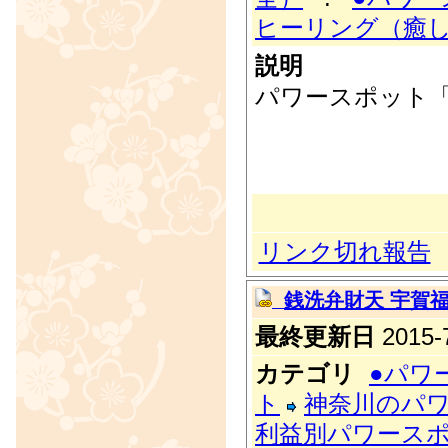
ヒーリング（癒
説明
パワースポット「
リンク切れ報告
銭洗弁財天 宇賀
最終更新日
2015-7
カテゴリ
●パワ
ト
神奈川のパ
利益別パワース