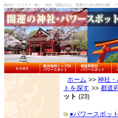
縁結び・ビジネス・癒し・浄化・厄除けなど、開運のための神社仏閣・パ
観光地別トップ10
都道府県別
ＨＯＭＥ
パワースポット
パワースポット
ホーム
>>
神社・
トを探す
>>
都道
ット
(23)
●パワースポッ