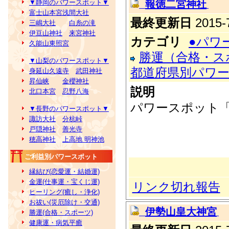
報徳二宮神社
▼静岡のパワースポット▼
富士山本宮浅間大社
最終更新日
2015-7
三嶋大社
白糸の滝
伊豆山神社
来宮神社
カテゴリ
●パワ
久能山東照宮
勝運（合格・ス
▼山梨のパワースポット▼
都道府県別パワ
身延山久遠寺
武田神社
昇仙峡
金櫻神社
説明
北口本宮
忍野八海
パワースポット
▼長野のパワースポット▼
諏訪大社
分杭峠
戸隠神社
善光寺
穂高神社
上高地 明神池
ご利益別パワースポット
縁結び(恋愛運・結婚運)
金運(仕事運・宝くじ運)
リンク切れ報告
ヒーリング(癒し・浄化)
お祓い(災厄除け・交通)
伊勢山皇大神宮
勝運(合格・スポーツ)
健康運・病気平癒