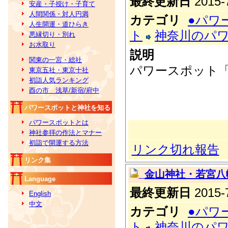
最終更新日
2015-7
安産・子授け・子育て
人間関係・対人円満
カテゴリ
●パワ
人生開運・道ひらき
ト
神奈川のパ
悪縁切り・別れ
お水取り
説明
関東の一宮・総社
パワースポット
東京五社・東京十社
初詣人気ランキング
酉の市 浅草/新宿/府中
パワースポットと神社を知る
パワースポットとは
神社参拝の作法とマナー
初詣で開運する方法
リンク切れ報告
リンク集
金山神社・若宮八
Language
最終更新日
2015-7
English
中文
カテゴリ
●パワ
ト
神奈川のパ