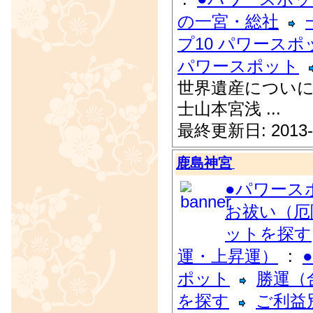
の一宮・総社
プ10 パワースポ
パワースポット
世界遺産についに
士山本宮浅 ...
最終更新日: 2013-
鹿島神宮
●パワース
お祓い（厄
ットを探す
運・上昇運）
:
ポット
勝運（
を探す
ご利益