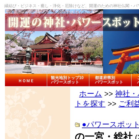
縁結び・ビジネス・癒し・浄化・厄除けなど、開運のための神社仏閣・パ
観光地別トップ10
都道府県別
ＨＯＭＥ
パワースポット
パワースポット
ホーム
>>
神社・
トを探す
>>
ご利
●パワースポッ
の一宮・総社
(