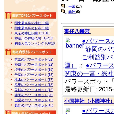
一宮
(17)
総社
(5)
関東TOP10パワースポット
関東最高峰の神社 10選
関東最高峰のお寺 10選
事任八幡宮
東京の神社仏閣 TOP10
神奈川の神社仏閣 TOP10
●パワース
初詣人気ランキングTOP10
静岡のパ
都道府県別パワースポット
ご利益別パ
東京のパワースポット(52)
運）
:
●パワー
神奈川パワースポット(22)
埼玉のパワースポット(19)
関東の一宮・総社
千葉のパワースポット(13)
栃木のパワースポット(17)
パワースポット
群馬のパワースポット(18)
最終更新日: 2015-
茨城のパワースポット(15)
静岡のパワースポット(20)
山梨のパワースポット(15)
小国神社（小國神社
長野のパワースポット(13)
●パワース
関東人気50パワースポット