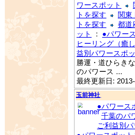
ワースポット
トを探す
関東
トを探す
都道
ット
:
●パワー
ヒーリング（癒
益別パワースポ
勝運・道ひらきな
のパワース ...
最終更新日: 2013-
玉前神社
●パワース
千葉のパ
ご利益別パ