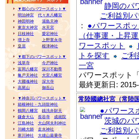
静岡のパ
▼都心のパワースポット▼
ご利益別パ
明治神宮
代々木八幡宮
神田明神
湯島天神
:
●パワースポ
東京大神宮
水天宮
日枝神社
愛宕神社
（仕事運・上昇運
増上寺
上野寛永寺
ワースポット
皇居
根津神社
トを探す
ご利
▼都下のパワースポット▼
浅草寺
今戸神社
一宮
富岡八幡宮
深川不動尊
パワースポット
亀戸天神社
大宮八幡宮
大國魂神社
深大寺
最終更新日: 2015-
高尾山
御岳山
常陸國總社宮（常陸
▼神奈川パワースポット▼
箱根神社・九頭龍神社
●パワース
鶴岡八幡宮
銭洗弁財天
鎌倉大仏
長谷寺
成就院
茨城のパ
江島神社
大山阿夫利神社
ご利益別パ
川崎大師
走水神社
寒川神社
大雄山最乗寺