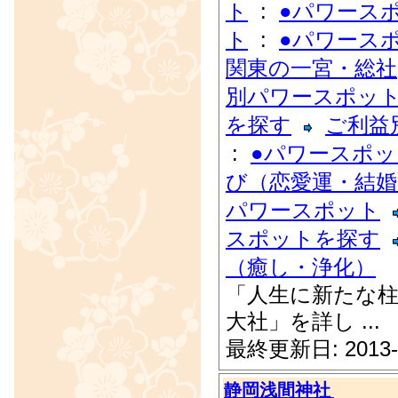
ト
:
●パワース
ト
:
●パワース
関東の一宮・総社
別パワースポッ
を探す
ご利益
:
●パワースポ
び（恋愛運・結婚
パワースポット
スポットを探す
（癒し・浄化）
「人生に新たな柱
大社」を詳し ...
最終更新日: 2013-
静岡浅間神社