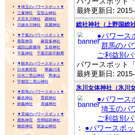
パワースポット
▼埼玉のパワースポット▼
最終更新日: 2015-
三峯神社
宝登山神社
大宮氷川神社
調神社
総社神社（上野国総
川越氷川神社
高麗神社
●パワース
▼千葉のパワースポット▼
香取神宮
麻賀多神社
群馬のパ
成田山新勝寺
玉前神社
千葉神社
千葉厄除不動尊
ご利益別パ
パワースポット
▼栃木のパワースポット▼
日光東照宮
華厳の滝
最終更新日: 2015-
日光二荒山神社
男体山
宇都宮二荒山神社
氷川女体神社（氷川
▼群馬のパワースポット▼
●パワース
榛名神社
貫前神社
妙義神社
赤城神社
埼玉のパ
▼茨城のパワースポット▼
ご利益別パ
鹿島神宮
笠間稲荷神社
御岩神社
筑波山神社
:
●パワースポ