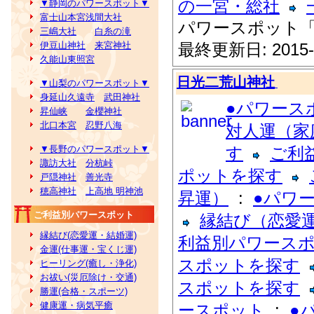
の一宮・総社
▼静岡のパワースポット▼
富士山本宮浅間大社
パワースポット
三嶋大社
白糸の滝
伊豆山神社
来宮神社
最終更新日: 2015-
久能山東照宮
日光二荒山神社
▼山梨のパワースポット▼
身延山久遠寺
武田神社
●パワース
昇仙峡
金櫻神社
北口本宮
忍野八海
対人運（家
▼長野のパワースポット▼
す
ご利
諏訪大社
分杭峠
ポットを探す
戸隠神社
善光寺
穂高神社
上高地 明神池
昇運）
:
●パワ
ご利益別パワースポット
縁結び（恋愛
縁結び(恋愛運・結婚運)
利益別パワース
金運(仕事運・宝くじ運)
スポットを探す
ヒーリング(癒し・浄化)
お祓い(災厄除け・交通)
スポットを探す
勝運(合格・スポーツ)
健康運・病気平癒
ースポット
:
●