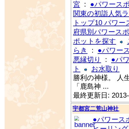
宮
:
●パワース
関東の初詣人気
トップ10 パワ
府県別パワース
ポットを探す
らき
:
●パワー
悪縁切り
:
●パ
ト
お水取り
勝利の神様。 人
「鹿島神 ...
最終更新日: 2013-
宇都宮二荒山神社
●パワース
ヒーリング