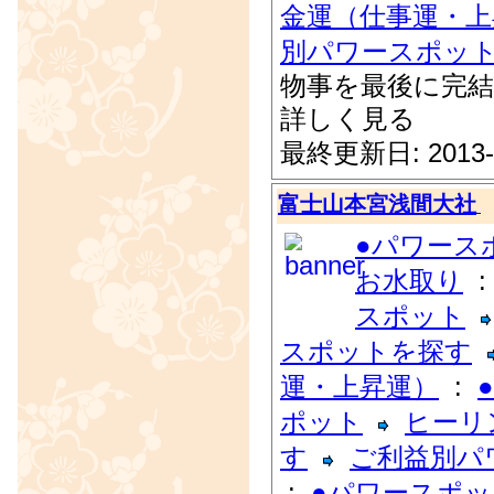
金運（仕事運・上
別パワースポッ
物事を最後に完結
詳しく見る
最終更新日: 2013-
富士山本宮浅間大社
●パワース
お水取り
スポット
スポットを探す
運・上昇運）
:
ポット
ヒーリ
す
ご利益別パ
:
●パワースポ