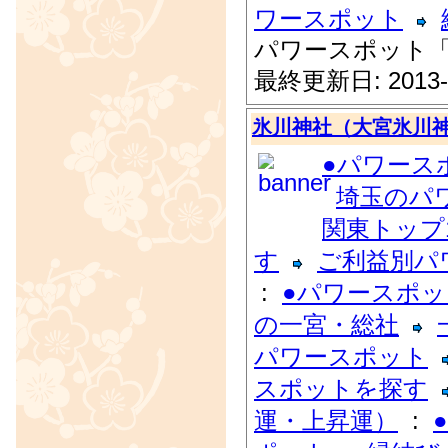
ワースポット
パワースポット
最終更新日: 2013-
氷川神社（大宮氷川
●パワース
埼玉のパ
関東トップ
す
ご利益別パ
:
●パワースポ
の一宮・総社
パワースポット
スポットを探す
運・上昇運）
: