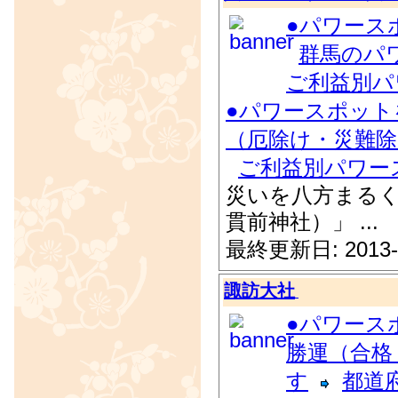
●パワース
群馬のパ
ご利益別パ
●パワースポット
（厄除け・災難除
ご利益別パワー
災いを八方まるく
貫前神社）」 ...
最終更新日: 2013-
諏訪大社
●パワース
勝運（合格
す
都道