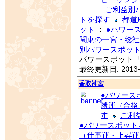
ご利益別
トを探す
都道
ット
:
●パワー
関東の一宮・総社
別パワースポッ
パワースポット
最終更新日: 2013-
香取神宮
●パワース
勝運（合格
す
ご利
●パワースポット
（仕事運・上昇運