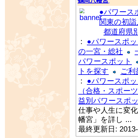
鶴岡八幡宮
●パワース
関東の初詣
都道府県
:
●パワースポ
の一宮・総社
パワースポット
トを探す
ご利
:
●パワースポ
（合格・スポーツ
益別パワースポ
仕事や人生に変化
幡宮」を詳し ...
最終更新日: 2013-