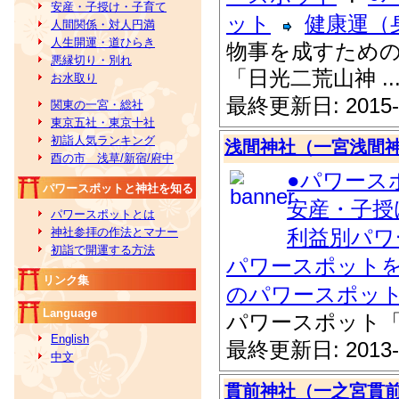
安産・子授け・子育て
ット
健康運（
人間関係・対人円満
人生開運・道ひらき
物事を成すため
悪縁切り・別れ
「日光二荒山神 ..
お水取り
最終更新日: 2015-
関東の一宮・総社
東京五社・東京十社
初詣人気ランキング
浅間神社（一宮浅間
酉の市 浅草/新宿/府中
●パワース
パワースポットと神社を知る
安産・子授
パワースポットとは
神社参拝の作法とマナー
利益別パワ
初詣で開運する方法
パワースポット
リンク集
のパワースポッ
Language
パワースポット
English
最終更新日: 2013-
中文
貫前神社（一之宮貫